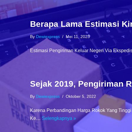
Berapa Lama Estimasi Ki
By
Dewiexpress
Mei 11, 2023
Estimasi Pengiriman Keluar Negeri Via Ekspedis
Sejak 2019, Pengiriman R
By
Dewiexpress
Oktober 5, 2022
Karena Perbandingan Harga Rokok Yang Tinggi
Ke…
Selengkapnya »