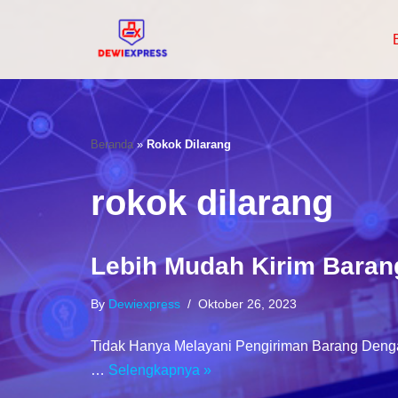
Lompat
Ke
Konten
Beranda
»
Rokok Dilarang
rokok dilarang
Lebih Mudah Kirim Baran
By
Dewiexpress
Oktober 26, 2023
Tidak Hanya Melayani Pengiriman Barang Denga
…
Selengkapnya »