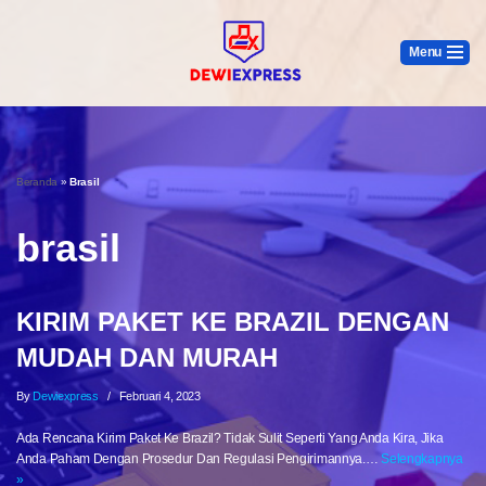
Menu
Lompat
Ke
Konten
Beranda
»
Brasil
brasil
KIRIM PAKET KE BRAZIL DENGAN
MUDAH DAN MURAH
By
Dewiexpress
Februari 4, 2023
Ada Rencana Kirim Paket Ke Brazil? Tidak Sulit Seperti Yang Anda Kira, Jika
Anda Paham Dengan Prosedur Dan Regulasi Pengirimannya.…
Selengkapnya
»