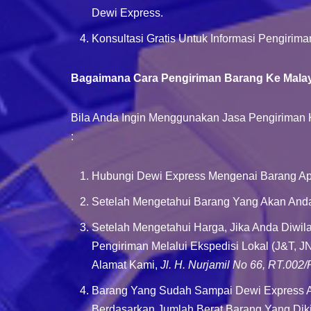
Dewi Express.
Konsultasi Gratis Untuk Informasi Pengirima
Bagaimana Cara Pengiriman Barang Ke Malays
Bila Anda Ingin Menggunakan Jasa Pengiriman 
:
Hubungi Dewi Express Mengenai Barang Apa
Setelah Mengetahui Barang Yang Akan Anda 
Setelah Mengetahui Harga, Jika Anda Diwil
Pengiriman Melalui Ekspedisi Lokal (J&T, J
Alamat Kami,
Jl. H. Nurjamil No 66, RT.002
Barang Yang Sudah Sampai Dewi Express Ak
Berdasarkan Jumlah Berat Barang Yang Dik