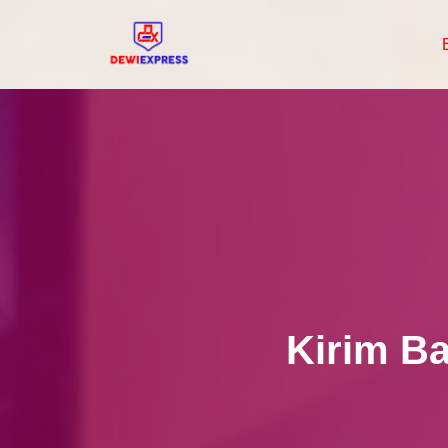
Lompat
Ke
Konten
Kirim Ba