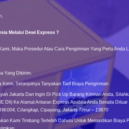
n.
ia Melalui Dewi Express ?
Kami, Maka Prosedur Atau Cara Pengiriman Yang Perlu Anda L
 Yang Dikirim.
Kirim, Selanjutnya Tanyakan Tarif Biaya Pengiriman
ayah Jakarta Dan Ingin Di Pick Up Barang Kiriman Anda, Sila
NE Dll) Ke Alamat Antaran Express Apabila Anda Berada Diluar 
/RW.004, Cilangkap, Cipayung, Jakarta Timur – 13870
an Kami Timbang Terlebih Dahulu Untuk Memastikan Biaya P
irimkan.