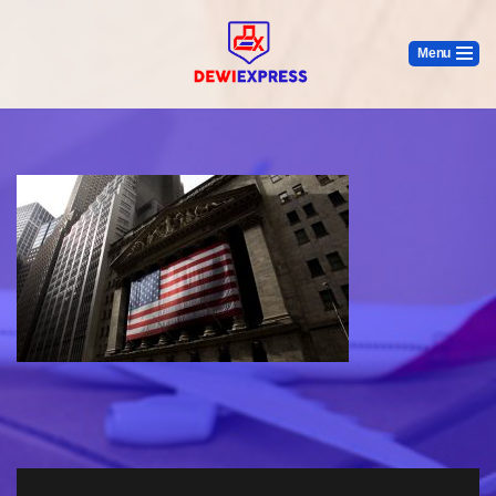
Menu
Lompat
Ke
Konten