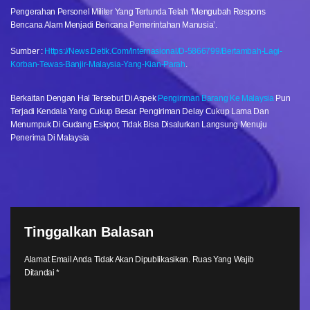
Pengerahan Personel Militer Yang Tertunda Telah ‘mengubah Respons
Bencana Alam Menjadi Bencana Pemerintahan Manusia’.
Sumber :
Https://news.detik.com/internasional/d-5866799/bertambah-Lagi-
Korban-Tewas-Banjir-Malaysia-Yang-Kian-Parah
.
Berkaitan Dengan Hal Tersebut Di Aspek
Pengiriman Barang Ke Malaysia
Pun
Terjadi Kendala Yang Cukup Besar. Pengiriman Delay Cukup Lama Dan
Menumpuk Di Gudang Eskpor, Tidak Bisa Disalurkan Langsung Menuju
Penerima Di Malaysia
Tinggalkan Balasan
Alamat Email Anda Tidak Akan Dipublikasikan.
Ruas Yang Wajib
Ditandai
*