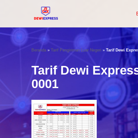
Lompat
Ke
Konten
Beranda
»
Tarif Pengiriman Luar Negeri
»
Tarif Dewi Expr
Tarif Dewi Expres
0001