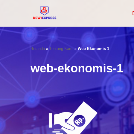
Lompat
Ke
Konten
Beranda
»
Tentang Kami
»
Web-Ekonomis-1
web-ekonomis-1